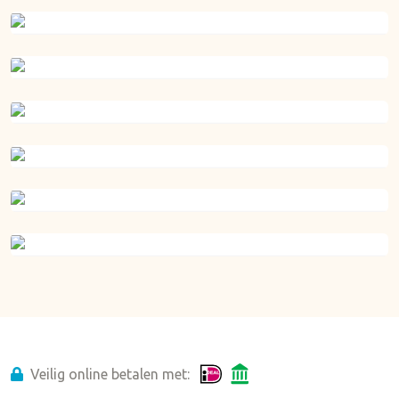
Take Away
Indoor speeltuin
Fietsverhuur
Laadpalen
Multi Sportveld
De Strandcamping Valkenisse App
Veilig online betalen met: